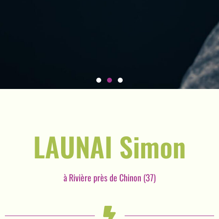
Donnez vie
à vos
LAUNAI Simon
projets !
à Rivière près de Chinon (37)
Faites appel aux