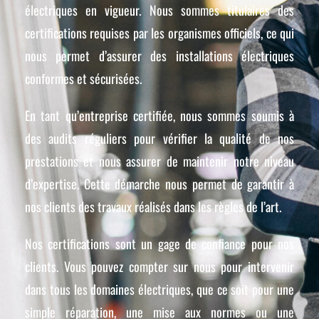
électriques en vigueur. Nous sommes titulaires des
certifications requises par les organismes officiels, ce qui
nous permet d’assurer des installations électriques
conformes et sécurisées.
En tant qu’entreprise certifiée, nous sommes soumis à
des audits réguliers pour vérifier la qualité de nos
prestations et nous assurer de maintenir notre niveau
d’expertise. Cette démarche nous permet de garantir à
nos clients des travaux réalisés dans les règles de l’art.
Nos certifications sont un gage de confiance pour nos
clients. Vous pouvez compter sur nous pour intervenir
dans tous les domaines électriques, que ce soit pour une
simple réparation, une mise aux normes ou une