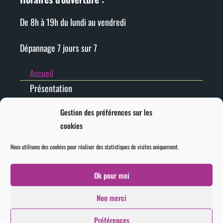
De 8h à 19h du lundi au vendredi
Dépannage 7 jours sur 7
Accueil
Présentation
Electricien
Gestion des préférences sur les
Climatisation
cookies
Pompe à chaleur
Motorisation portail
Nous utilisons des cookies pour réaliser des statistiques de visites uniquement.
Borne de recharge
Ok pour moi
Contact
Non merci
Plan de site
Mentions légales
Politique de confidentialité
Préférences