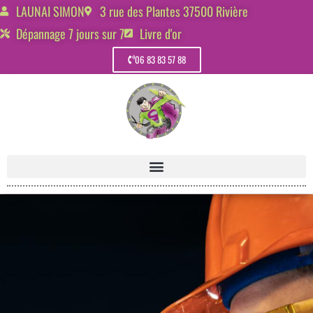
LAUNAI SIMON
3 rue des Plantes 37500 Rivière
Dépannage 7 jours sur 7
Livre d'or
06 83 83 57 88