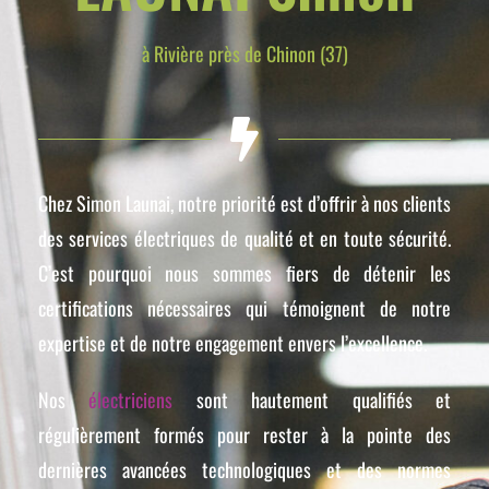
à Rivière près de Chinon (37)
Chez Simon Launai, notre priorité est d’offrir à nos clients
des services électriques de qualité et en toute sécurité.
C’est pourquoi nous sommes fiers de détenir les
certifications nécessaires qui témoignent de notre
expertise et de notre engagement envers l’excellence.
Nos
électriciens
sont hautement qualifiés et
régulièrement formés pour rester à la pointe des
dernières avancées technologiques et des normes