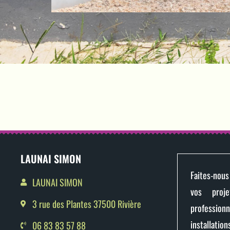
LAUNAI SIMON
Faites-nous
LAUNAI SIMON
vos proje
3 rue des Plantes 37500 Rivière
profession
installation
06 83 83 57 88