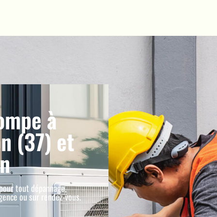
ompe à
n (37) et
on
pour tout dépannage,
rgence ou sur rendez-vous.